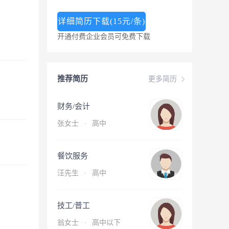
详细简历下载(15元/条)
开通付费企业会员可免费下载
推荐简历
更多简历
财务/会计
张女士
·
高中
餐饮服务
汪先生
·
高中
技工/普工
翁女士
·
高中以下